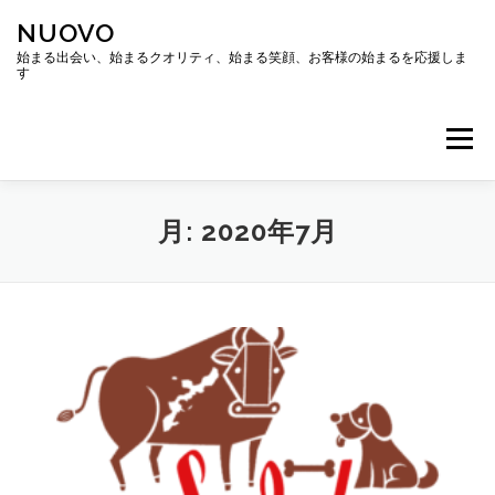
コ
NUOVO
ン
テ
始まる出会い、始まるクオリティ、始まる笑顔、お客様の始まるを応援しま
す
ン
ツ
へ
メニュー
ス
キ
ッ
プ
ホーム
会社概要
アクセス
月:
2020年7月