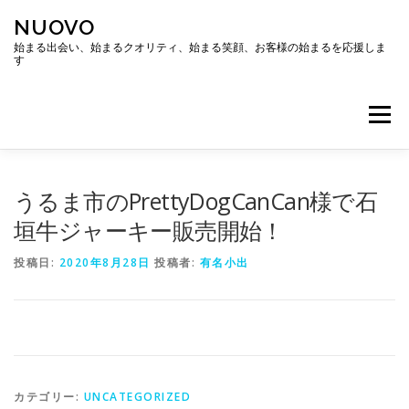
コ
NUOVO
ン
テ
始まる出会い、始まるクオリティ、始まる笑顔、お客様の始まるを応援しま
す
ン
ツ
へ
メニュー
ス
キ
ッ
プ
ホーム
会社概要
アクセス
うるま市のPrettyDogCanCan様で石
垣牛ジャーキー販売開始！
投稿日:
2020年8月28日
投稿者:
有名小出
カテゴリー:
UNCATEGORIZED