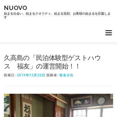
コ
NUOVO
ン
テ
始まる出会い、始まるクオリティ、始まる笑顔、お客様の始まるを応援しま
す
ン
ツ
へ
メニュー
ス
キ
ッ
プ
ホーム
会社概要
アクセス
久高島の「民泊体験型ゲストハウ
ス 福友」の運営開始！！
投稿日:
2019年12月23日
投稿者:
有名小出