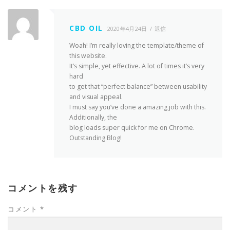
CBD OIL
2020年4月24日
返信
Woah! I’m really loving the template/theme of
this website.
It’s simple, yet effective. A lot of times it’s very
hard
to get that “perfect balance” between usability
and visual appeal.
I must say you’ve done a amazing job with this.
Additionally, the
blog loads super quick for me on Chrome.
Outstanding Blog!
コメントを残す
コメント
*