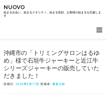
コ
NUOVO
ン
テ
始まる出会い、始まるクオリティ、始まる笑顔、お客様の始まるを応援しま
す
ン
ツ
へ
メニュー
ス
キ
ッ
プ
ホーム
会社概要
アクセス
沖縄市の「トリミングサロンはるゆ
め」様で石垣牛ジャーキーと近江牛
シリーズジャーキーの販売していた
だきました！
投稿日:
2020年9月17日
投稿者:
有名小出