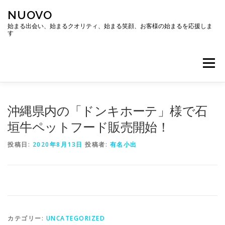
コ
NUOVO
ン
テ
始まる出会い、始まるクオリティ、始まる笑顔、お客様の始まるを応援しま
す
ン
ツ
へ
メニュー
ス
キ
ッ
プ
ホーム
会社概要
アクセス
沖縄県内の「ドンキホーテ」様で石
垣牛ペットフード販売開始！
投稿日:
2020年8月13日
投稿者:
有名小出
カテゴリー:
UNCATEGORIZED