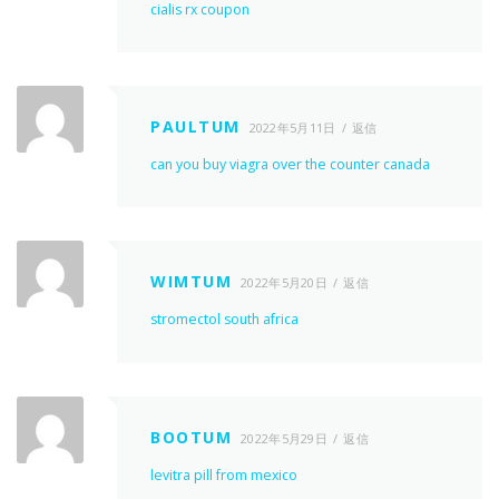
cialis rx coupon
PAULTUM
2022年5月11日
返信
can you buy viagra over the counter canada
WIMTUM
2022年5月20日
返信
stromectol south africa
BOOTUM
2022年5月29日
返信
levitra pill from mexico