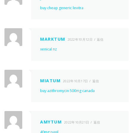
buy cheap generic levitra
MARKTUM
2022年10月12日
返信
xenical nz
MIATUM
2022年10月17日
返信
buy azithromycin 500mg canada
AMYTUM
2022年10月21日
返信
40mg paxil