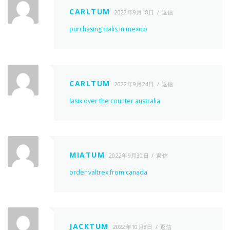
CARLTUM
2022年9月18日
返信
purchasing cialis in mexico
CARLTUM
2022年9月24日
返信
lasix over the counter australia
MIATUM
2022年9月30日
返信
order valtrex from canada
JACKTUM
2022年10月8日
返信