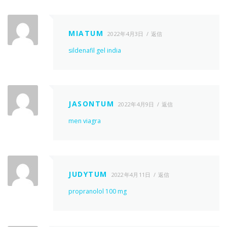
MIATUM
2022年4月3日
返信
sildenafil gel india
JASONTUM
2022年4月9日
返信
men viagra
JUDYTUM
2022年4月11日
返信
propranolol 100 mg