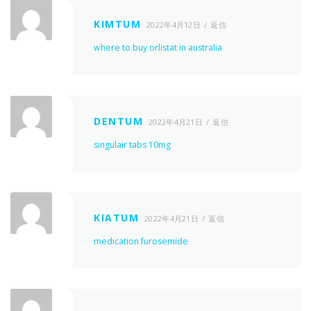
KIMTUM
2022年4月12日
返信
where to buy orlistat in australia
DENTUM
2022年4月21日
返信
singulair tabs 10mg
KIATUM
2022年4月21日
返信
medication furosemide