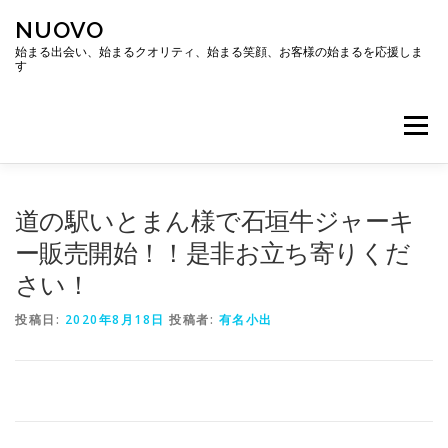
コ
NUOVO
ン
テ
始まる出会い、始まるクオリティ、始まる笑顔、お客様の始まるを応援しま
す
ン
ツ
へ
メニュー
ス
キ
ッ
プ
ホーム
会社概要
アクセス
道の駅いとまん様で石垣牛ジャーキ
ー販売開始！！是非お立ち寄りくだ
さい！
投稿日:
2020年8月18日
投稿者:
有名小出