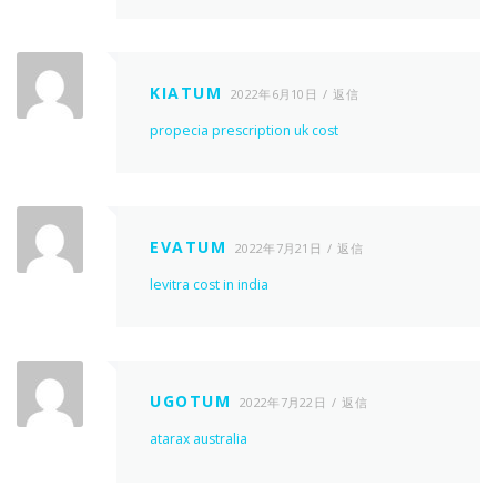
KIATUM
2022年6月10日
返信
propecia prescription uk cost
EVATUM
2022年7月21日
返信
levitra cost in india
UGOTUM
2022年7月22日
返信
atarax australia