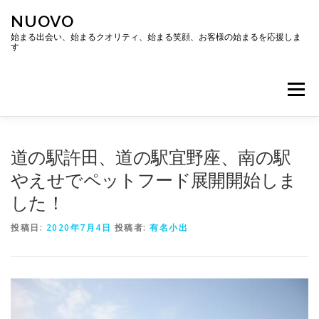
コ
NUOVO
ン
テ
始まる出会い、始まるクオリティ、始まる笑顔、お客様の始まるを応援しま
す
ン
ツ
へ
メニュー
ス
キ
ッ
プ
ホーム
会社概要
アクセス
道の駅許田、道の駅宜野座、南の駅
やえせでペットフード展開開始しま
した！
投稿日:
2020年7月4日
投稿者:
有名小出