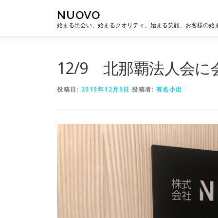
コ
NUOVO
ン
始まる出会い、始まるクオリティ、始まる笑顔、お客様の始
テ
ン
ツ
へ
12/9 北那覇法人会
ス
キ
投稿日:
2019年12月9日
投稿者:
有名小出
ッ
プ